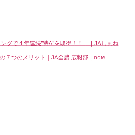
ングで４年連続”特A”を取得！！」｜JAしまね
つのメリット｜JA全農 広報部｜note
お問い合わせ